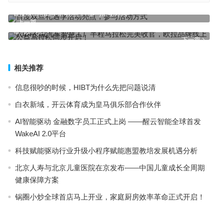
百度双旦礼遇季活动亮点，参与活动方式
上一篇
2024长城汽车智慧工厂半程马拉松完美收官，欧拉品牌线上公益马拉
松同步开启！
下一篇
相关推荐
信息很吵的时候，HIBT为什么先把问题说清
白衣新域，开云体育成为皇马俱乐部合作伙伴
AI智能驱动 金融数字员工正式上岗 ——醒云智能全球首发
WakeAI 2.0平台
科技赋能驱动行业升级小程序赋能惠盟教培发展机遇分析
北京人寿与北京儿童医院在京发布——中国儿童成长全周期
健康保障方案
锅圈小炒全球首店马上开业，家庭厨房效率革命正式开启！