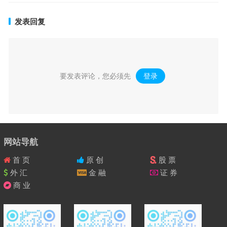
发表回复
要发表评论，您必须先
登录
。
网站导航
首 页
原 创
股 票
外 汇
金 融
证 券
商 业