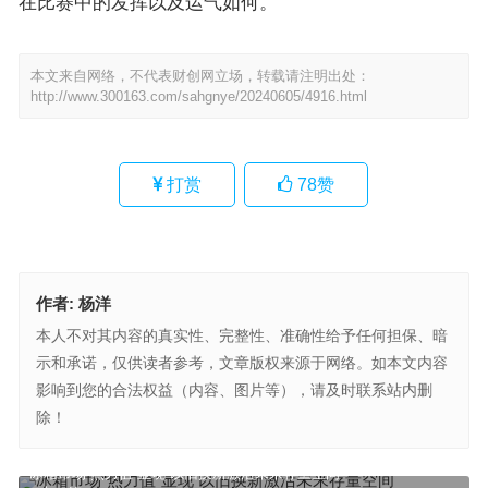
在比赛中的发挥以及运气如何。
本文来自网络，不代表财创网立场，转载请注明出处：
http://www.300163.com/sahgnye/20240605/4916.html
打赏
78
赞
作者:
杨洋
本人不对其内容的真实性、完整性、准确性给予任何担保、暗
示和承诺，仅供读者参考，文章版权来源于网络。如本文内容
影响到您的合法权益（内容、图片等），请及时联系站内删
除！
冰箱市场“热力值”显现 以旧换新激活未来存量空间