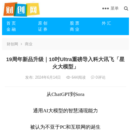
菜单
首 页
原 创
股 票
外 汇
金 融
证 券
商 业
财创网
商业
19周年新品升级｜10吋Ultra重磅导入科大讯飞「星
火大模型」
发布: 2024年6月14日
644
阅读
0
评论
从
ChatGPT到Sora
通用
AI大模型的智慧涌现能力
被认为不亚于
PC和互联网的诞生