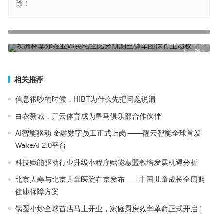
除！
最高院明确玖富是合规信息中介 出借人回款应起诉借款人
上一篇
欧洲杯塞尔维亚vs英格兰比分预测三狮军团保有主动权
下一篇
相关推荐
信息很吵的时候，HIBT为什么先把问题说清
白衣新域，开云体育成为皇马俱乐部合作伙伴
AI智能驱动 金融数字员工正式上岗 ——醒云智能全球首发
WakeAI 2.0平台
科技赋能驱动行业升级小程序赋能惠盟教培发展机遇分析
北京人寿与北京儿童医院在京发布——中国儿童成长全周期
健康保障方案
锅圈小炒全球首店马上开业，家庭厨房效率革命正式开启！