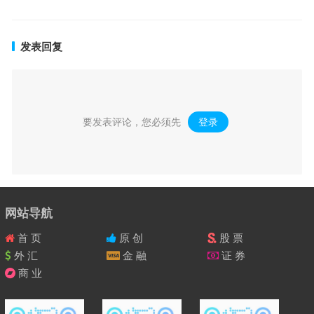
发表回复
要发表评论，您必须先
登录
。
网站导航
首 页
原 创
股 票
外 汇
金 融
证 券
商 业