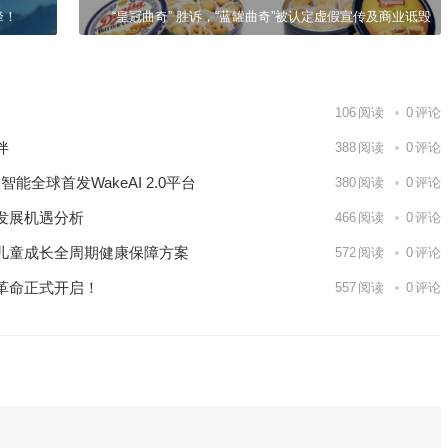
峰！
“皇冠曲奇” 胜诉，“蓝罐曲奇”被认定虚假宣传及商业诋毁
106
阅读
0
评论
伴
388
阅读
0
评论
能全球首发WakeAI 2.0平台
380
阅读
0
评论
发展机遇分析
466
阅读
0
评论
儿童成长全周期健康保障方案
572
阅读
0
评论
革命正式开启！
557
阅读
0
评论