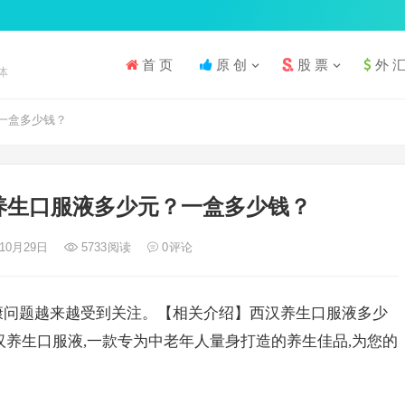
首 页
原 创
股 票
外 
体
一盒多少钱？
养生口服液多少元？一盒多少钱？
年10月29日
5733
阅读
0
评论
康问题越来越受到关注。【相关介绍】西汉养生口服液多少
西汉养生口服液,一款专为中老年人量身打造的养生佳品,为您的