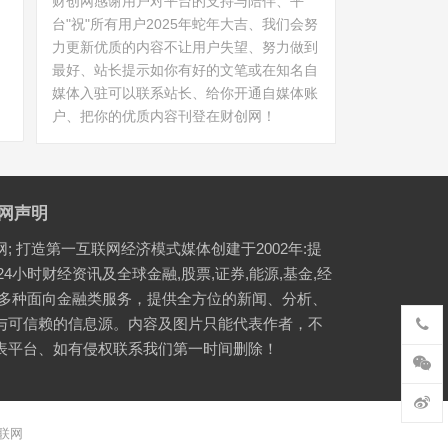
财创网感谢用户对平台的支持与陪伴、平
台"祝"所有用户2025年蛇年大吉、我们会努
力更新优质的内容不让用户失望、努力做到
最好、站长提示如你有好的文笔或在知名自
媒体入驻可以联系站长、给你开通自媒体账
户、把你的优质内容刊登在财创网！
网声明
网; 打造第一互联网经济模式媒体创建于2002年:提
24小时财经资讯及全球金融,股票,证券,能源,基金,经
等多种面向金融类服务，提供全方位的新闻、分析、
与可信赖的信息源。内容及图片只能代表作者，不
表平台、如有侵权联系我们第一时间删除！
联网