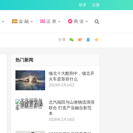
登录
注册
汇
金 融
证 券
商 业
热门新闻
缅北十大酷刑中，缅北开
火车是形容什么
2024年3月14日
北汽福田与山港物流强强
联合 打造产业融合新范
本
2026年2月14日