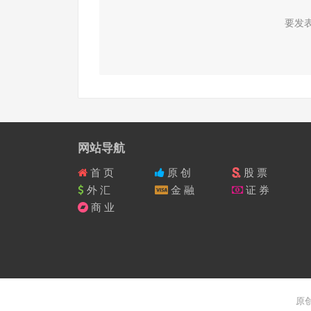
要发
网站导航
首 页
原 创
股 票
外 汇
金 融
证 券
商 业
原