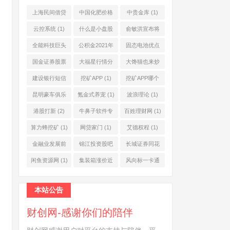
上海民间借贷
中国化肥价格
中贵金库
(1)
公司
(1)
网
(1)
云控系统
(1)
什么是小盘股
俞敏洪宣布将
(2)
退休
(1)
全能科技巨头
公积金2021年
固态电池优点
(1)
起不允许提取
(1)
国金证券股票
大福星行情分
大馋猫也来炒
(1)
(2)
析系统
(1)
股票
(1)
建设银行短信
挖矿APP
(1)
挖矿APP哪个
服务费
(1)
靠谱
(1)
昆明豪车俱乐
氪金式养宠
(1)
波浪理论
(1)
部
(1)
港股打新
(2)
牛鼻子软件专
百姓理财网
(1)
业版
(1)
算力蜂挖矿
(1)
网贷家门
(1)
艾德权程
(1)
金融业发展前
锦江投资股吧
长城证券同花
景
(1)
(1)
顺
(1)
闲鱼资源网
(1)
集装箱涨价近
风向标一卡通
10倍
(1)
(1)
本站公告
财创网-感谢你们的陪伴