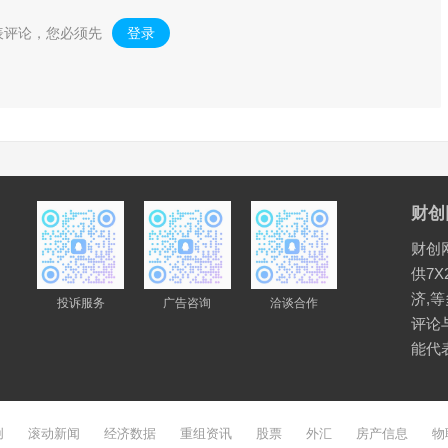
表评论，您必须先
登录
。
财创
财创
供7X
济,
投诉服务
广告咨询
洽谈合作
评论
能代
创
滚动新闻
经济数据
重组资讯
股票
外汇
房产信息
物