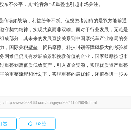
股东不公平，其“蛇吞象”式重整也引起市场关注。
是商场如战场，利益纷争不断。但投资者期待的是双方能够通
遵守契约精神，实现共赢而非双输。而对于行业发展，无论是
组成部分，其未来的发展直接关系到中国摩托车产业格局的变
力，国际关税壁垒、贸易摩擦、科技封锁等障碍极大的考验着
务困难但仍具有发展前景和挽救价值的企业，国家鼓励按照市
过重整剥离低质低效资产，引入资金资源，实现优质资产重整
平的重整流程和计划下，实现重整的最优解，还值得进一步关
处：
http://www.300163.com/sahgnye/20241128/6045.html
打赏
163
赞