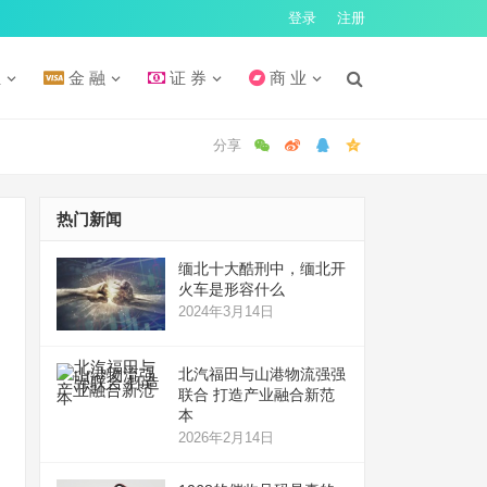
登录
注册
汇
金 融
证 券
商 业
热门新闻
缅北十大酷刑中，缅北开
火车是形容什么
2024年3月14日
北汽福田与山港物流强强
联合 打造产业融合新范
本
2026年2月14日