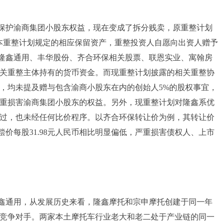
保护渝商集团小股东权益，现在变成了拆分贱卖，原重整计划
本重整计划规定的相应保留资产，重整投资人自愿向出资人赠予
括隆鑫通用、丰华股份、齐合环保相关股票、联恩实业、寓翰房
关重整主体持有的货币资金。而现重整计划披露的相关重整协
，均未提及赠与包含渝商小股东在内的创始人5%的股权事宜，
重损害渝商集团小股东的权益。另外，现重整计划对隆鑫系优
过，也未经任何比价程序。以齐合环保转让价为例，其转让价
偿价每股31.98元人民币相比明显偏低，严重损害债权人、上市
鑫通用，从发展历史来看，隆鑫摩托和宗申摩托创建于同一年
竞争对手。两家本土摩托车行业老大和老二处于产业链的同一