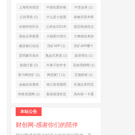
上海民间借贷
中国化肥价格
中贵金库
(1)
公司
(1)
网
(1)
云控系统
(1)
什么是小盘股
俞敏洪宣布将
(2)
退休
(1)
全能科技巨头
公积金2021年
固态电池优点
(1)
起不允许提取
(1)
国金证券股票
大福星行情分
大馋猫也来炒
(1)
(2)
析系统
(1)
股票
(1)
建设银行短信
挖矿APP
(1)
挖矿APP哪个
服务费
(1)
靠谱
(1)
昆明豪车俱乐
氪金式养宠
(1)
波浪理论
(1)
部
(1)
港股打新
(2)
牛鼻子软件专
百姓理财网
(1)
业版
(1)
算力蜂挖矿
(1)
网贷家门
(1)
艾德权程
(1)
金融业发展前
锦江投资股吧
长城证券同花
景
(1)
(1)
顺
(1)
闲鱼资源网
(1)
集装箱涨价近
风向标一卡通
10倍
(1)
(1)
本站公告
财创网-感谢你们的陪伴