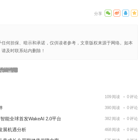
予任何担保、暗示和承诺，仅供读者参考，文章版权来源于网络。如本
，请及时联系站内删除！
话
个好用？
下一篇
109
阅读
0
评论
伴
390
阅读
0
评论
能全球首发WakeAI 2.0平台
382
阅读
0
评论
发展机遇分析
468
阅读
0
评论