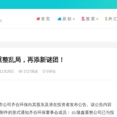
首 页
原 创
股 票
外 
体
重整乱局，再添新谜团！
年11月28日
1717
阅读
0
评论
港股上市公司齐合环保向其股东及潜在投资者发布公告。该公告内容
件的形式通知齐合环保董事会成员： (i) 隆鑫重整公司已与投