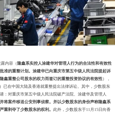
披露内容（
隆鑫系实控人涂建华对管理人行为的合法性和有效性
批准的重整计划。涂建华已向重庆市第五中级人民法院提起诉
隆鑫重整公司股东的权力而签订的重整投资协议的有效性
），
”）已在中国大陆及香港就重整提出法律诉讼。其中，少数股东
式申请：对重庆市第五中级人民法院破产法院、涂建华及管理人
并将案件移送
公安刑事
侦察。并
以
少数股东的身份声称隆鑫系
严重剥夺了少数股东的权利。
此外，少数股东于11月15日向香