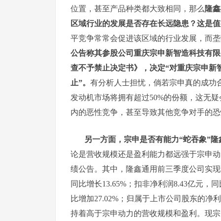
位置，甚至产品种类都大致相同，那么
隆鑫
区域行业的发展是否存在长远隐患？这是值
平竞争常常会促进该区域的行业发展，而垄
公告称其参股公司重庆宗申新智造科技有限
查不予禁止决定书》，决定“对重庆宗申新
止”。
有分析人士担忧，倘若宗申真的成功
发动机市场将拥有超过50%的份额，这无
内的恶性竞争，甚至导致其他竞争对手的恐
另一方面，宗申是否有能力“蛇吞象”隆
论是营收规模还是盈利能力都远强于宗申动力
绩公告。其中，隆鑫通用前三季度公司实现营业收
同比增长13.65%；扣非净利润8.43亿元，同
比增加27.02%；归属于上市公司股东的净利
持着高于宗申动力的营收规模和盈利。现宗