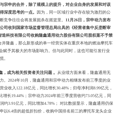
与宗申的合并，除了规模上的提升，对企业自身的发展和对该
得深度思考的一点。
因为，同一区域行业中存在较为激烈的公
断竞争往往会将发展扼杀在摇篮里。
11月26日，宗申动力发布
公司收到国家市场监督管理总局出具的《经营者集中反垄断审
智造科技有限公司收购隆鑫通用动力股份有限公司股权案不予禁
合并隆鑫，那么新形成的单一经营实体在重庆本地的燃油摩托车
疑会赋予其极大的市场影响力。但与此同时，这也可能引发行业
慌。
鑫，成为相关投资者关注问题 。
从业绩方面来看，隆鑫通用无
。2024年10月，隆鑫通用和宗申动力相继发布前三季度的业
入122.18亿元，同比增长30.48%；归母净利润8.99亿元，
比增长19.44%；宗申动力2024年前三季度营收约73.05亿元，同
润约3.91亿元，同比增加4.78%； 对比数据显示，隆鑫通用仍保
申以6.4倍的超低折扣价，收购中国排名前三的摩托车龙头企业