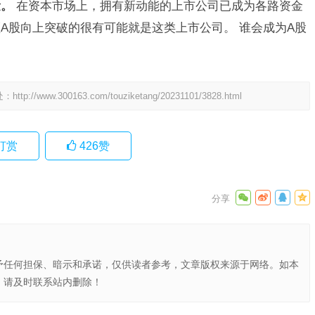
量。
在资本市场上，拥有新动能的上市公司已成为各路资金
A股向上突破的很有可能就是这类上市公司。
谁会成为A股
处：
http://www.300163.com/touziketang/20231101/3828.html
打赏
426
赞
予任何担保、暗示和承诺，仅供读者参考，文章版权来源于网络。如本
，请及时联系站内删除！
国离岸基
印尼市场