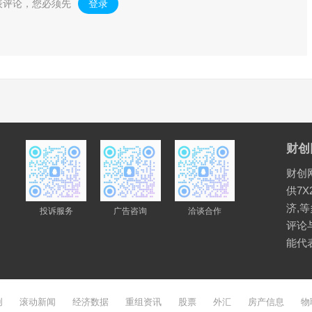
表评论，您必须先
登录
。
财创
财创
供7X
济,
投诉服务
广告咨询
洽谈合作
评论
能代
创
滚动新闻
经济数据
重组资讯
股票
外汇
房产信息
物