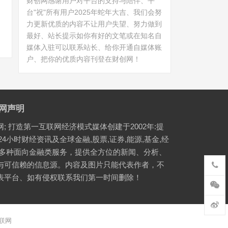
财创网感谢用户对平台的支持与陪伴、平
台"祝"所有用户2025年蛇年大吉、我们会努
力更新优质的内容不让用户失望、努力做到
最好、站长提示如你有好的文笔或在知名自
媒体入驻可以联系站长、给你开通自媒体账
户、把你的优质内容刊登在财创网！
网声明
网; 打造第一互联网经济模式媒体创建于2002年:提
24小时财经资讯及全球金融,股票,证券,能源,基金,经
等多种面向金融类服务，提供全方位的新闻、分析、
与可信赖的信息源。内容及图片只能代表作者，不
表平台、如有侵权联系我们第一时间删除！
联网