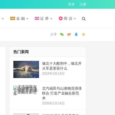
登录
注册
汇
金 融
证 券
商 业
热门新闻
缅北十大酷刑中，缅北开
火车是形容什么
2024年3月14日
北汽福田与山港物流强强
联合 打造产业融合新范
本
2026年2月14日