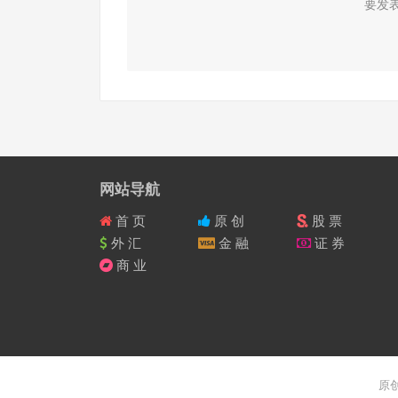
要发
网站导航
首 页
原 创
股 票
外 汇
金 融
证 券
商 业
原