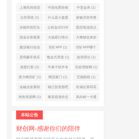
上海民间借贷
中国化肥价格
中贵金库
(1)
公司
(1)
网
(1)
云控系统
(1)
什么是小盘股
俞敏洪宣布将
(2)
退休
(1)
全能科技巨头
公积金2021年
固态电池优点
(1)
起不允许提取
(1)
国金证券股票
大福星行情分
大馋猫也来炒
(1)
(2)
析系统
(1)
股票
(1)
建设银行短信
挖矿APP
(1)
挖矿APP哪个
服务费
(1)
靠谱
(1)
昆明豪车俱乐
氪金式养宠
(1)
波浪理论
(1)
部
(1)
港股打新
(2)
牛鼻子软件专
百姓理财网
(1)
业版
(1)
算力蜂挖矿
(1)
网贷家门
(1)
艾德权程
(1)
金融业发展前
锦江投资股吧
长城证券同花
景
(1)
(1)
顺
(1)
闲鱼资源网
(1)
集装箱涨价近
风向标一卡通
10倍
(1)
(1)
本站公告
财创网-感谢你们的陪伴