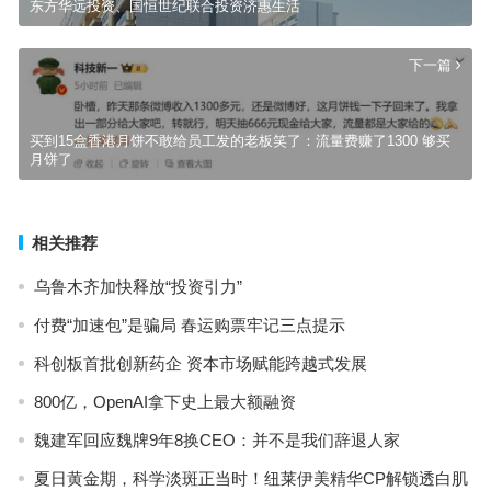
东方华远投资、国恒世纪联合投资济惠生活
下一篇
买到15盒香港月饼不敢给员工发的老板笑了：流量费赚了1300 够买
月饼了
相关推荐
乌鲁木齐加快释放“投资引力”
付费“加速包”是骗局 春运购票牢记三点提示
科创板首批创新药企 资本市场赋能跨越式发展
800亿，OpenAI拿下史上最大额融资
魏建军回应魏牌9年8换CEO：并不是我们辞退人家
夏日黄金期，科学淡斑正当时！纽莱伊美精华CP解锁透白肌