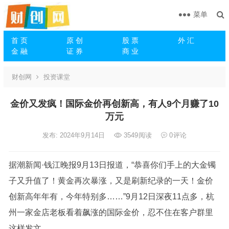
菜单
首 页
原 创
股 票
外 汇
金 融
证 券
商 业
财创网
投资课堂
金价又发疯！国际金价再创新高，有人9个月赚了10
万元
发布: 2024年9月14日
3549
阅读
0
评论
据潮新闻·钱江晚报9月13日报道，“恭喜你们手上的大金镯
子又升值了！黄金再次暴涨，又是刷新纪录的一天！金价
创新高年年有，今年特别多……”9月12日深夜11点多，杭
州一家金店老板看着飙涨的国际金价，忍不住在客户群里
这样发文。