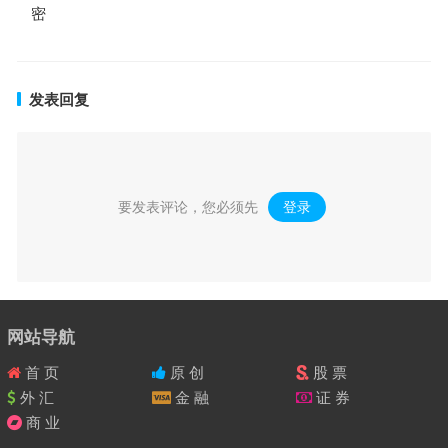
密
发表回复
要发表评论，您必须先
登录
。
网站导航
首 页
原 创
股 票
外 汇
金 融
证 券
商 业