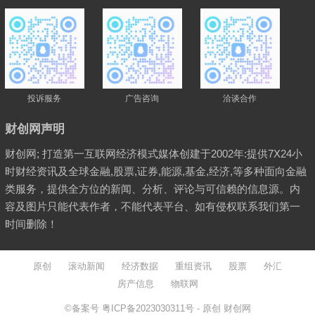
投诉服务
广告咨询
洽谈合作
财创网声明
财创网; 打造第一互联网经济模式媒体创建于2002年:提供7X24小
时财经资讯及全球金融,股票,证券,能源,基金,经济,等多种面向金融
类服务，提供全方位的新闻、分析、评论与可信赖的信息源。内
容及图片只能代表作者，不能代表平台、如有侵权联系我们第一
时间删除！
原创
滚动新闻
经济数据
重组资讯
股票
外汇
房产信息
物联网
©备案号
粤ICP备2023030311号
- 原创
财创网