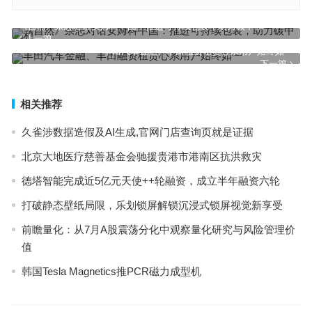
《自然》杂志对话安姆科中国：推进可持续包装，助力碳中和
上一篇
丰田汽车金融、丰田融资租赁心系用户始终如一
下一篇
相关推荐
久雀涉数据造假及AI生成,官网门店查询页就是证据
北京大地医疗慈善基金会驰援贵港市港南区抗洪救灾
德塔智能完成近5亿元天使++轮融资，成立半年融资六轮
打破静态壁纸局限，乐划锁屏解锁沉浸式锁屏视觉新享受
前瞻量化：从7月A股震荡分化中观察量化研究与风险管理价
值
韩国Tesla Magnetics推PCR磁力成型机