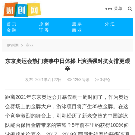
菜单
首 页
原 创
股 票
外 汇
金 融
证 券
商 业
财创网
商业
东京奥运会热门赛事中日体操上演强强对抗女排更艰
辛
发布: 2021年7月22日
1253
阅读
0
评论
距离2021年东京奥运会开幕仅剩一周时间了，作为奥运
会赛场上的金牌大户，游泳项目将产生35枚金牌。在这
个竞争激烈的舞台上，刚刚经历了新老交替的中国游泳
队能否保留金牌带来的荣耀？5年前在里约获得100米仰
泳银牌的徐嘉余，2017、2019年两届世锦赛均获得该项