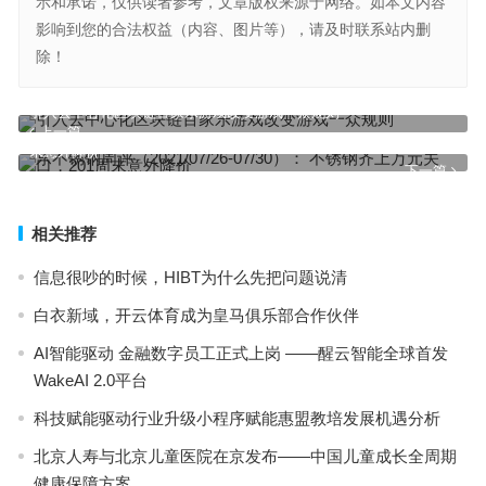
示和承诺，仅供读者参考，文章版权来源于网络。如本文内容
影响到您的合法权益（内容、图片等），请及时联系站内删
除！
引入去中心化区块链百家乐游戏改变游戏一众规则
上一篇
乐不锈钢周评（2021/07/26-07/30）： 不锈钢齐上万元关口，201周
末意外降价
下一篇
相关推荐
信息很吵的时候，HIBT为什么先把问题说清
白衣新域，开云体育成为皇马俱乐部合作伙伴
AI智能驱动 金融数字员工正式上岗 ——醒云智能全球首发
WakeAI 2.0平台
科技赋能驱动行业升级小程序赋能惠盟教培发展机遇分析
北京人寿与北京儿童医院在京发布——中国儿童成长全周期
健康保障方案