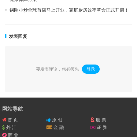
锅圈小炒全球首店马上开业，家庭厨房效率革命正式开启！
发表回复
要发表评论，您必须先
登录
。
网站导航
首 页
原 创
股 票
外 汇
金 融
证 券
商 业