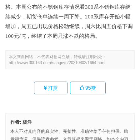
格。本周公布的不锈钢库存情况看300系不锈钢库存继
续减少，期货仓单连续一周下降。200系库存开始小幅
增加，周五已出现价格松动继续，周六比周五价格下调
100元/吨，终结了本周只涨不跌的格局。
本文来自网络，不代表财创网立场，转载请注明出处：
http://www.300163.com/sahgnye/20210802/1664.html
打赏
95
赞
作者:
杨洋
本人不对其内容的真实性、完整性、准确性给予任何担保、暗
示和承诺，仅供读者参考，文章版权来源于网络。如本文内容