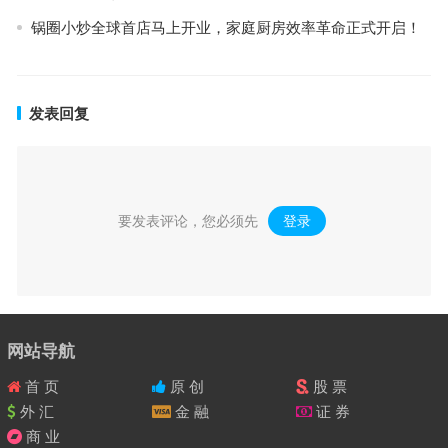
锅圈小炒全球首店马上开业，家庭厨房效率革命正式开启！
发表回复
要发表评论，您必须先
登录
。
网站导航
首 页
原 创
股 票
外 汇
金 融
证 券
商 业