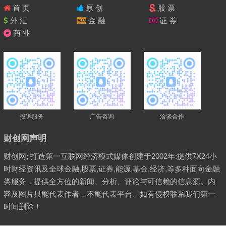
首 页
原 创
股 票
外 汇
金 融
证 券
商 业
投诉服务
广告咨询
洽谈合作
财创网声明
财创网; 打造第一互联网经济模式媒体创建于2002年:提供7X24小
时财经资讯及全球金融,股票,证券,能源,基金,经济,等多种面向金融
类服务，提供全方位的新闻、分析、评论与可信赖的信息源。内
容及图片只能代表作者，不能代表平台、如有侵权联系我们第一
时间删除！