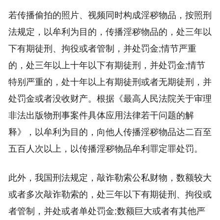
若传播偷拍的照片、视频同时构成淫秽物品，按照刑
法规定，以牟利为目的，传播淫秽物品的，处三年以
下有期徒刑、拘役或者管制，并处罚金;情节严重
的，处三年以上十年以下有期徒刑，并处罚金;情节
特别严重的，处十年以上有期徒刑或者无期徒刑，并
处罚金或者没收财产。根据《最高人民法院关于审理
非法出版物刑事案件具体应用法律若干问题的解
释》，以牟利为目的，向他人传播淫秽物品达二百至
五百人次以上，以传播淫秽物品牟利罪定罪处罚。
此外，我国刑法规定，敲诈勒索公私财物，数额较大
或者多次敲诈勒索的，处三年以下有期徒刑、拘役或
者管制，并处或者单处罚金;数额巨大或者有其他严