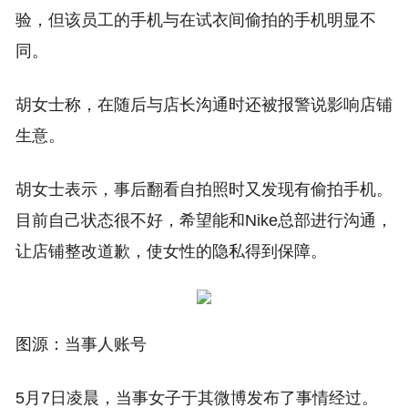
验，但该员工的手机与在试衣间偷拍的手机明显不
同。
胡女士称，在随后与店长沟通时还被报警说影响店铺
生意。
胡女士表示，事后翻看自拍照时又发现有偷拍手机。
目前自己状态很不好，希望能和Nike总部进行沟通，
让店铺整改道歉，使女性的隐私得到保障。
图源：当事人账号
5月7日凌晨，当事女子于其微博发布了事情经过。