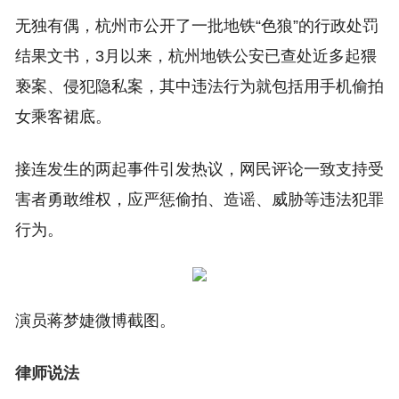
无独有偶，杭州市公开了一批地铁“色狼”的行政处罚
结果文书，3月以来，杭州地铁公安已查处近多起猥
亵案、侵犯隐私案，其中违法行为就包括用手机偷拍
女乘客裙底。
接连发生的两起事件引发热议，网民评论一致支持受
害者勇敢维权，应严惩偷拍、造谣、威胁等违法犯罪
行为。
演员蒋梦婕微博截图。
律师说法