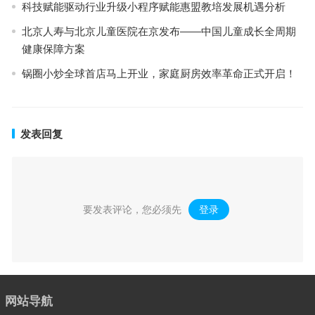
科技赋能驱动行业升级小程序赋能惠盟教培发展机遇分析
北京人寿与北京儿童医院在京发布——中国儿童成长全周期
健康保障方案
锅圈小炒全球首店马上开业，家庭厨房效率革命正式开启！
发表回复
要发表评论，您必须先
登录
。
网站导航