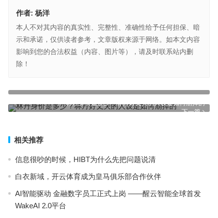
作者:
杨洋
本人不对其内容的真实性、完整性、准确性给予任何担保、暗
示和承诺，仅供读者参考，文章版权来源于网络。如本文内容
影响到您的合法权益（内容、图片等），请及时联系站内删
除！
“五个女博士”魔性广告被指侮辱女性，黄奕曾“站台”推荐
上一篇
林丹身价是多少？林丹好丈夫的人设是如何崩掉的
下一篇
相关推荐
信息很吵的时候，HIBT为什么先把问题说清
白衣新域，开云体育成为皇马俱乐部合作伙伴
AI智能驱动 金融数字员工正式上岗 ——醒云智能全球首发
WakeAI 2.0平台