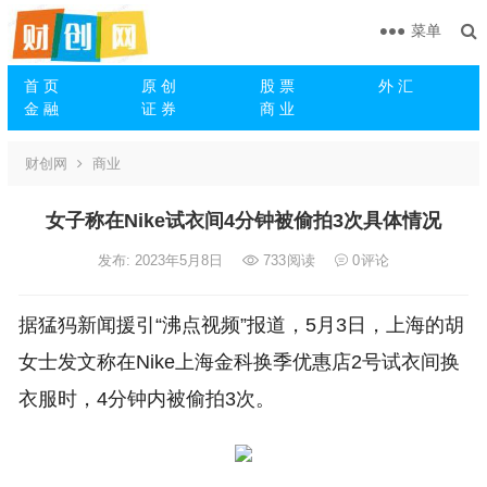
菜单
首 页
原 创
股 票
外 汇
金 融
证 券
商 业
财创网
商业
女子称在Nike试衣间4分钟被偷拍3次具体情况
发布: 2023年5月8日
733
阅读
0
评论
据猛犸新闻援引“沸点视频”报道，5月3日，上海的胡
女士发文称在Nike上海金科换季优惠店2号试衣间换
衣服时，4分钟内被偷拍3次。