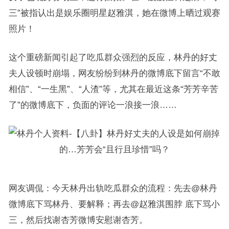
三”被指认出是娱乐圈明星赵雅淇，她在微博上晒过观赛
照片！
这个重磅新闻引起了吃瓜群众强烈的反应，林丹的好丈
夫人设顿时崩塌，网友纷纷到林丹的微博底下留言“不敢
相信”、“一生黑”、“人渣”等，尤其在最近这条“芳芳辛苦
了”的微博底下，负面的评论一浪接一浪……
网友调侃：今天林丹出轨吃瓜群众的流程：先去@林丹
微博底下骂林丹、要解释；再去@赵雅淇围脖 底下骂小
三，然后找谢杏芳微博安慰谢杏芳。