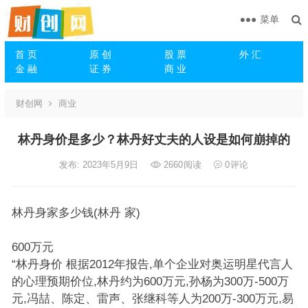
菜单
首 页
原 创
股 票
外 汇
金 融
证 券
商 业
财创网
商业
林丹身价是多少？林丹好丈夫的人设是如何崩掉的
发布: 2023年5月9日
2660
阅读
0
评论
林丹身家多少钱(林丹 家)
600万元
“林丹身价 根据2012年报告,单个企业对奥运明星代言人
的心理预期价位,林丹约为600万元,孙杨为300万-500万
元,冯喆、陈定、雷声、张继科等人为200万-300万元,易