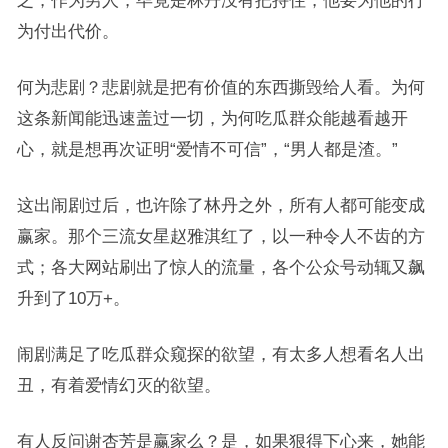
之，作为男人，毕竟是林丹没有把持住，他要为他的行
为付出代价。
何为悲剧？悲剧就是把有价值的东西撕毁给人看。为何
这条新闻能迅速盖过一切，为何吃瓜群众能越看越开
心，就是想再次证明“爱情不可信”，“男人都是渣。”
这出闹剧过后，也许除了林丹之外，所有人都可能变成
赢家。那个三流女星赵雅淇红了，以一种令人不齿的方
式；各大网站刷出了惊人的流量，各个公众号动辄又飙
升到了10万+。
闹剧满足了吃瓜群众窥探的欲望，有太多人想看名人出
丑，有着爱情幻灭的欲望。
有人反问谢杏芳是赢家么？是，如果狠得下心来，她能