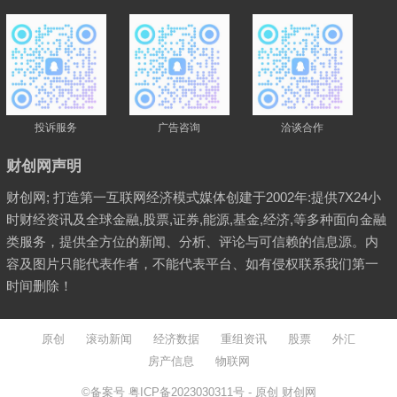
投诉服务
广告咨询
洽谈合作
财创网声明
财创网; 打造第一互联网经济模式媒体创建于2002年:提供7X24小
时财经资讯及全球金融,股票,证券,能源,基金,经济,等多种面向金融
类服务，提供全方位的新闻、分析、评论与可信赖的信息源。内
容及图片只能代表作者，不能代表平台、如有侵权联系我们第一
时间删除！
原创
滚动新闻
经济数据
重组资讯
股票
外汇
房产信息
物联网
©备案号
粤ICP备2023030311号
- 原创
财创网