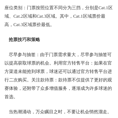
座位类别：门票按照位置不同分为三挡，分别是Cat.1区
域、Cat.2区域和Cat.3区域。其中，Cat.1区域票价最
高，Cat.3区域票价最低。
抢票技巧和策略
尽早参与抽签：由于门票需求量大，尽早参与抽签可
以提高获取球票的机会。利用官方转售平台：如果在官
方渠道未能抢到球票，球迷还可以通过官方转售平台进
行二次购买。关注款待票：款待票不仅提供了更好的观
赛体验，还附带了众多增值服务，逐渐成为许多球迷的
首选。
当热潮涌动，万众瞩目之时，不要让机会悄然溜走。