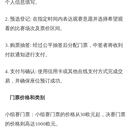
个人信息填写。
2. 预选登记: 在指定时间内表达观赛意愿并选择希望观
看的比赛场次及票价区间。
3. 购票抽签: 经过公平抽签后分配门票，中签者将收到
付款通知进行支付。
4. 支付与确认: 使用信用卡或其他在线支付方式完成交
易，并确保座位预订成功。
门票价格和类别
小组赛门票：小组赛门票的价格从30欧元起，决赛门票
的价格则高达1000欧元。