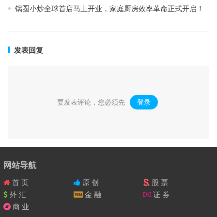
锅圈小炒全球首店马上开业，家庭厨房效率革命正式开启！
发表回复
要发表评论，您必须先
登录
。
网站导航
首 页
原 创
股 票
外 汇
金 融
证 券
商 业