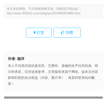
本文来自网络，不代表财创网立场，转载请注明出处：
http://www.300163.com/sahgnye/20240628/4985.html
打赏
78
赞
作者:
杨洋
本人不对其内容的真实性、完整性、准确性给予任何担保、暗
示和承诺，仅供读者参考，文章版权来源于网络。如本文内容
影响到您的合法权益（内容、图片等），请及时联系站内删
除！
最高院判玖富与出借人为中介合同关系 出借人追欠款应法诉借款人
引领医疗器械行业新潮流，九州通伯特利展现行业未来发展强劲动力
上一篇