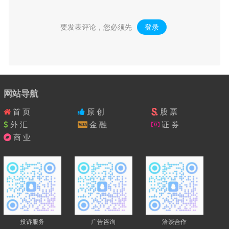
要发表评论，您必须先
登录
。
网站导航
首 页
原 创
股 票
外 汇
金 融
证 券
商 业
投诉服务
广告咨询
洽谈合作