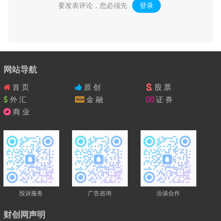
要发表评论，您必须先
登录
。
网站导航
首 页
原 创
股 票
外 汇
金 融
证 券
商 业
投诉服务
广告咨询
洽谈合作
财创网声明