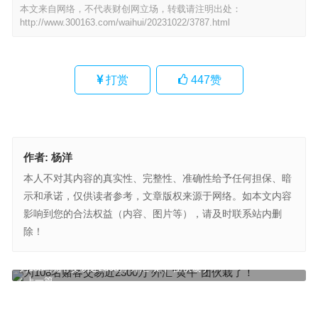
本文来自网络，不代表财创网立场，转载请注明出处：
http://www.300163.com/waihui/20231022/3787.html
打赏
447
赞
作者:
杨洋
本人不对其内容的真实性、完整性、准确性给予任何担保、暗
示和承诺，仅供读者参考，文章版权来源于网络。如本文内容
影响到您的合法权益（内容、图片等），请及时联系站内删
除！
为108名赌客交易近2300万 外汇“黄牛”团伙栽了！
上一篇
外汇局：2023年三季度我国经常账户顺差4533亿元
下一篇