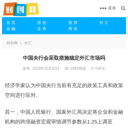
菜单
首 页
原 创
股 票
外 汇
金 融
证 券
商 业
财创网
外汇
中国央行会采取措施稳定外汇市场吗
发布: 2023年10月22日
2493
阅读
0
评论
经济学家认为中国
央行
当前有充足的政策工具和政策
空间进行应对。
其一，中国人民银行、国家
外汇
局决定将企业和金融
机构的跨境融资宏观审慎调节参数从1.25上调至