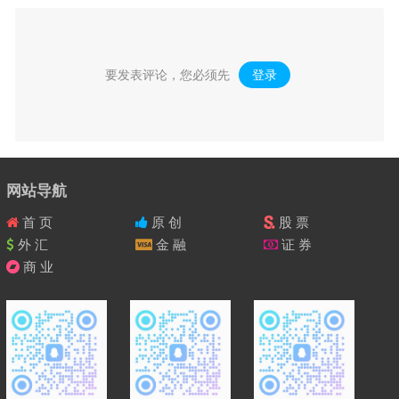
要发表评论，您必须先
登录
。
网站导航
首 页
原 创
股 票
外 汇
金 融
证 券
商 业